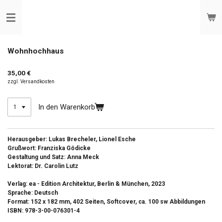
Zum
Hauptinhalt
springen
Wohnhochhaus
35,00 €
zzgl. Versandkosten
In den Warenkorb
Herausgeber: Lukas Brecheler, Lionel Esche
Grußwort: Franziska Gödicke
Gestaltung und Satz: Anna Meck
Lektorat: Dr. Carolin Lutz
Verlag: ea - Edition Architektur, Berlin & München, 2023
Sprache: Deutsch
Format: 152 x 182 mm, 402 Seiten, Softcover, ca. 100 sw Abbildungen
ISBN:
978-3-00-076301-4