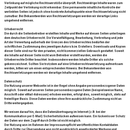
Verlinkung auf mögliche Rechtsverstöße überprüft. Rechtswidrige Inhalte waren zum
Zeitpunkt der Verlinkung nicht erkennbar. Eine permanente inhaltliche Kontrolle der
verlinkten Seiten ist jedoch ohne konkrete Anhaltspunkte einer Rechtsverletzung nicht
zumutbar. Bei Bekanntwerden von Rechtsverletzungen werden wir derartige Links
umgehend entfernen.
Urheberrecht
Die durch die Seitenbetreiber erstellten Inhalte und Werke auf diesen Seiten unterliegen
dem deutschen Urheberrecht. Die Vervielfältigung, Bearbeitung, Verbreitung und jede
Art der Verwertung außerhalb der Grenzen des Urheberrechtes bedürfen der
schriftlichen Zustimmung des jeweiligen Autors bzw. Erstellers. Downloads und Kopien
dieser Seite sind nur für den privaten, nicht kommerziellen Gebrauch gestattet. Soweit
die Inhalte auf dieser Seite nicht vom Betreiber erstellt wurden, werden die
Urheberrechte Dritter beachtet. Insbesondere werden Inhalte Dritter als solche
gekennzeichnet. Sollten Sie trotzdem auf eine Urheberrechtsverletzung aufmerksam
werden, bitten wir um einen entsprechenden Hinweis. Bei Bekanntwerden von
Rechtsverletzungen werden wir derartige Inhalte umgehend entfernen.
Datenschutz
Die Nutzung unserer Webseite ist in der Regel ohne Angabe personenbezogener Daten
möglich. Soweit auf unseren Seiten personenbezogene Daten (beispielsweise Name,
Anschrift oder eMail-Adressen) erhoben werden, erfolgt dies, soweit möglich, stets auf
freiwilliger Basis. Diese Daten werden ohne Ihre ausdrückliche Zustimmung nicht an
Dritte weitergegeben.
Wir weisen darauf hin, dass die Datenübertragung im Internet (z.B. bei der
Kommunikation per E-Mail) Sicherheitslücken aufweisen kann. Ein lückenloser Schutz
der Daten vor dem Zugriff durch Dritte ist nicht möglich.
Der Nutzung von im Rahmen der Impressumspflicht veröffentlichten Kontaktdaten
durch Dritte zur Übersendung von nicht ausdrücklich angeforderter Werbung und