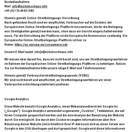
Kontaktaufnahme
Mail:
info@wohnhochaus.info
+49 (0)176 40431085
Hinweis gemäß Online-Streitbeilegungs-Verordnung:
Nach geltendem Recht sind wir verpflichtet, Verbraucher auf die Existenz der
Europäischen Online-Streitbeilegungs-Plattform hinzuweisen, die für die Beilegung
von Streitigkeiten genutzt werden kann, ohne dass ein Gericht eingeschaltet werden
muss. Für die Einrichtung der Plattform ist die Europäische Kommission zuständig. Die
Europäische Online-Streitbeilegungs-Plattform ist hier zu
finden:
https://ec.europa.eu/consumers/odr
Unsere E-Mail lautet: info[at]wohnhochhaus.info
Wir weisen aber darauf hin, dass wir nicht bereit sind, uns am Streitbeilegungsverfahren
im Rahmen der Europäischen Online-Streitbeilegungs-Plattform zu beteiligen. Nutzen
Sie zur Kontaktaufnahme bitte unsere obige E-Mail und Telefonnummer.
Hinweis gemäß Verbraucherstreitbeilegungsgesetz (VSBG):
Wir sind nicht bereit und verpflichtet, an Streitbeilegungsverfahren vor einer
Verbraucherschlichtungsstelle teilzunehmen.
Google Analytics
Diese Website benutzt Google Analytics, einen Webanalysedienst der Google Inc.
(„Google“). Google Analytics verwendet sogenannte „Cookies“, Textdateien, die auf
Ihrem Computer gespeichert werden und die eine Analyse der Benutzung der Website
durch Sie ermöglicht. Die durch den Cookie erzeugten Informationen über Ihre
Benutzung dieser Website (einschließlich Ihrer IP-Adresse) wird an einen Server von
Google in den USA übertragen und dort gespeichert. Google wird diese Informationen