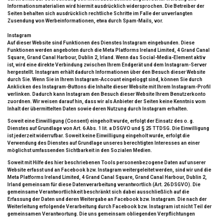
Informationsmaterialien wird hiermit ausdrücklich widersprochen. Die Betreiber der
Seiten behalten sich ausdrücklich rechtliche Schritte im Falle der unverlangten
Zusendung von Werbeinformationen, etwa durch Spam-Mails, vor.
Instagram
Auf dieser Website sind Funktionen des Dienstes Instagram eingebunden. Diese
Funktionen werden angeboten durch die Meta Platforms Ireland Limited, 4 Grand Canal
Square, Grand Canal Harbour, Dublin 2, Irland. Wenn das Social-Media-Element aktiv
ist, wird eine direkte Verbindung zwischen Ihrem Endgerät und dem Instagram-Server
hergestellt. Instagram erhält dadurch Informationen über den Besuch dieser Website
durch Sie. Wenn Sie in Ihrem Instagram-Account eingeloggt sind, können Sie durch
Anklicken des Instagram-Buttons die Inhalte dieser Website mit Ihrem Instagram-Profil
verlinken. Dadurch kann Instagram den Besuch dieser Website Ihrem Benutzerkonto
zuordnen. Wir weisen darauf hin, dass wir als Anbieter der Seiten keine Kenntnis vom
Inhalt der übermittelten Daten sowie deren Nutzung durch Instagram erhalten.
Soweit eine Einwilligung (Consent) eingeholt wurde, erfolgt der Einsatz des o. g.
Dienstes auf Grundlage von Art. 6 Abs. 1 lit. a DSGVO und § 25 TTDSG. Die Einwilligung
ist jederzeit widerrufbar. Soweit keine Einwilligung eingeholt wurde, erfolgt die
Verwendung des Dienstes auf Grundlage unseres berechtigten Interesses an einer
möglichst umfassenden Sichtbarkeit in den Sozialen Medien.
Soweit mit Hilfe des hier beschriebenen Tools personenbezogene Daten auf unserer
Website erfasst und an Facebook bzw. Instagram weitergeleitet werden, sind wir und die
Meta Platforms Ireland Limited, 4 Grand Canal Square, Grand Canal Harbour, Dublin 2,
Irland gemeinsam für diese Datenverarbeitung verantwortlich (Art. 26 DSGVO). Die
gemeinsame Verantwortlichkeit beschränkt sich dabei ausschließlich auf die
Erfassung der Daten und deren Weitergabe an Facebook bzw. Instagram. Die nach der
Weiterleitung erfolgende Verarbeitung durch Facebook bzw. Instagram ist nicht Teil der
gemeinsamen Verantwortung. Die uns gemeinsam obliegenden Verpflichtungen