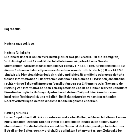
Impressum
Haftungsausschluss:
Haftung für Inhalte
Die Inhalte unserer Seiten wurden mit größter Sorgfalt erstellt. Für die Richtigkeit,
Vollständigkeit und Aktualität der Inhalte können wir jedoch keine Gewähr
übernehmen. Als Diensteanbieter sind wir gemäß § 7 Abs.1 TMG für eigene Inhalte auf
diesen Seiten nach den allgemeinen Gesetzen verantwortlich. Nach §§ 8 bis 10 TMG
sind wir als Diensteanbieter jedoch nicht verpflichtet, übermittelte oder gespeicherte
fremde Informationen zu überwachen oder nach Umständen zu forschen, die auf eine
rechtswidrige Tätigkeit hinweisen. Verpflichtungen zur Entfernung oder Sperrung der
Nutzung von Informationen nach den allgemeinen Gesetzen bleiben hiervon unberührt.
Eine diesbezügliche Haftung ist jedoch erst ab dem Zeitpunkt der Kenntnis einer
konkreten Rechtsverletzung möglich. Bei Bekanntwerden von entsprechenden
Rechtsverletzungen werden wir diese Inhalte umgehend entfernen.
Haftung für Links
Unser Angebot enthält Links zu externen Webseiten Dritter, auf deren Inhalte wir keinen
Einfluss haben. Deshalb können wir für diese fremden Inhalte auch keine Gewähr
übernehmen. Für die Inhalte der verlinkten Seiten ist stets der jeweilige Anbieter oder
Betreiber der Seiten verantwortlich. Die verlinkten Seiten wurden zum Zeitpunkt der