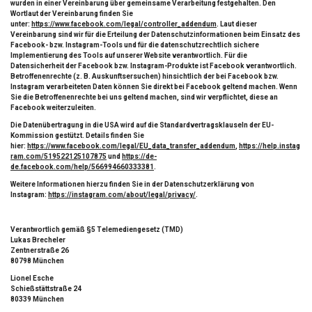
wurden in einer Vereinbarung über gemeinsame Verarbeitung festgehalten. Den
Wortlaut der Vereinbarung finden Sie
unter:
https://www.facebook.com/legal/controller_addendum
. Laut dieser
Vereinbarung sind wir für die Erteilung der Datenschutzinformationen beim Einsatz des
Facebook- bzw. Instagram-Tools und für die datenschutzrechtlich sichere
Implementierung des Tools auf unserer Website verantwortlich. Für die
Datensicherheit der Facebook bzw. Instagram-Produkte ist Facebook verantwortlich.
Betroffenenrechte (z. B. Auskunftsersuchen) hinsichtlich der bei Facebook bzw.
Instagram verarbeiteten Daten können Sie direkt bei Facebook geltend machen. Wenn
Sie die Betroffenenrechte bei uns geltend machen, sind wir verpflichtet, diese an
Facebook weiterzuleiten.
Die Datenübertragung in die USA wird auf die Standardvertragsklauseln der EU-
Kommission gestützt. Details finden Sie
hier:
https://www.facebook.com/legal/EU_data_transfer_addendum
,
https://help.instag
ram.com/519522125107875
und
https://de-
de.facebook.com/help/566994660333381
.
Weitere Informationen hierzu finden Sie in der Datenschutzerklärung von
Instagram:
https://instagram.com/about/legal/privacy/
.
Verantwortlich gemäß §5 Telemediengesetz (TMD)
Lukas Brecheler
Zentnerstraße 26
80798 München
Lionel Esche
Schießstättstraße 24
80339 München